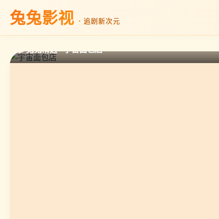
兔兔影视
· 追剧新次元
🎬 兔兔精选 · 宇宙面包店