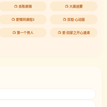
📺 良陈美锦
📺 大唐迷雾
📺 爱情同课程3
📺 双程·心动版
📺 第一个男人
📺 爱·回家之开心速递