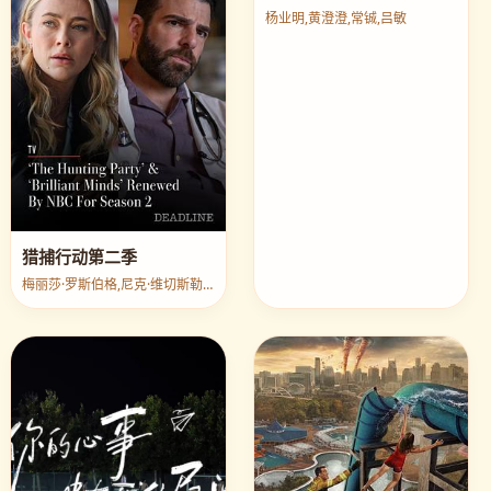
常宝的夏天
杨业明,黄澄澄,常铖,吕敏
猎捕行动第二季
梅丽莎·罗斯伯格,尼克·维切斯勒,帕特里克·萨邦圭