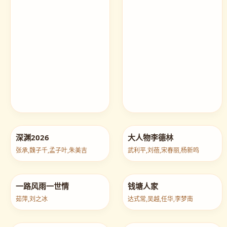
深渊2026
大人物李德林
张承,魏子千,孟子叶,朱美吉
武利平,刘蓓,宋春丽,杨新鸣
一路风雨一世情
钱塘人家
茹萍,刘之冰
达式常,吴越,任华,李梦南