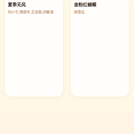
夏季无风
金粉红蝴蝶
刘小宁,周丽华,王志刚,刘敏涛
周雪征