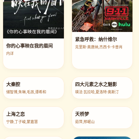
紧急呼救：纳什维尔
你的心事映在我的眉间
克里斯·奥唐纳,杰西卡·卡普肖
内详
大秦腔
四大元素之水之魅影
储智博,朱琳,毛孩,谭希和
瑛法·瓦拉哈,夏洛特·奥斯汀
上海之恋
天桥梦
宁静,丁子峻,蒙嘉慧
茹萍,邢岷山