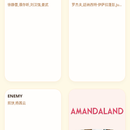
一场风花雪月的事1997
宇宙面包店
徐静蕾,濮存昕,刘汉强,姜武
罗杰夫,廷纳西特·伊萨拉蓬彭,Jun,In,Kyu
ENEMY
煎饼,杨茜云