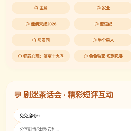
🔥 兔兔热推 · 必追20部
📺 主角
📺 家业
📺 佳偶天成2026
📺 蜜语纪
📺 与君同
📺 半个男人
📺 犯罪心理：演变十九季
📺 兔兔独家·短剧风暴
💬 剧迷茶话会 · 精彩短评互动