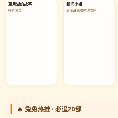
望月湖的故事
新闻小姐
韩影,高英
周海媚,高曙光,陈宝国