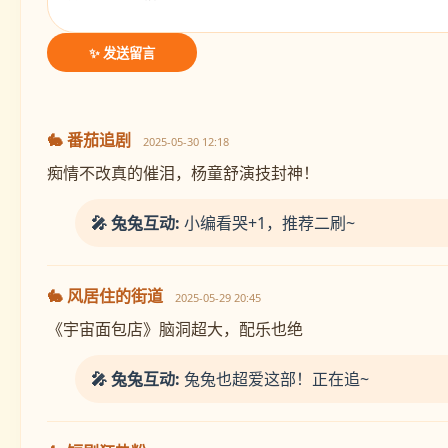
✨ 发送留言
🐇 番茄追剧
2025-05-30 12:18
痴情不改真的催泪，杨童舒演技封神！
🎤 兔兔互动:
小编看哭+1，推荐二刷~
🐇 风居住的街道
2025-05-29 20:45
《宇宙面包店》脑洞超大，配乐也绝
🎤 兔兔互动:
兔兔也超爱这部！正在追~