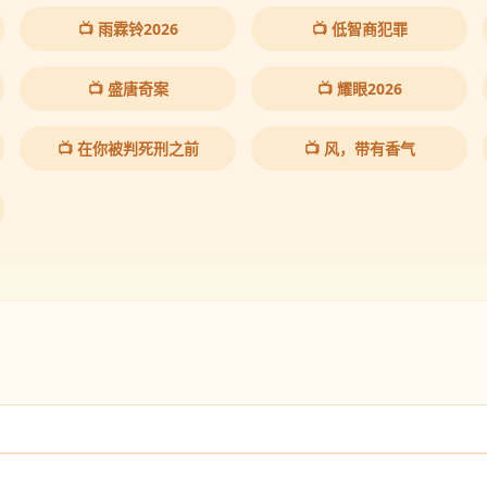
📺 雨霖铃2026
📺 低智商犯罪
📺 盛唐奇案
📺 耀眼2026
📺 在你被判死刑之前
📺 风，带有香气