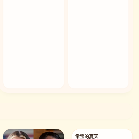
🎬 兔兔精选 · 猎捕行动第二季