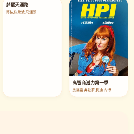
梦醒天涯路
博弘,张继波,马连骥
高智商潜力第一季
奥德雷·弗勒罗,梅迪·内博