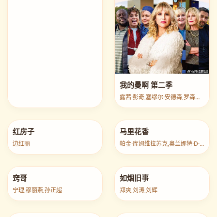
我的曼啊 第二季
露茜·彭奇,塞缪尔·安德森,罗森达·桑德尔
红房子
马里花香
边红丽
帕金·库姆维拉苏克,奥兰娜特·D·卡芭蕾斯
窍哥
如烟旧事
宁理,穆丽燕,孙正超
郑爽,刘涛,刘辉