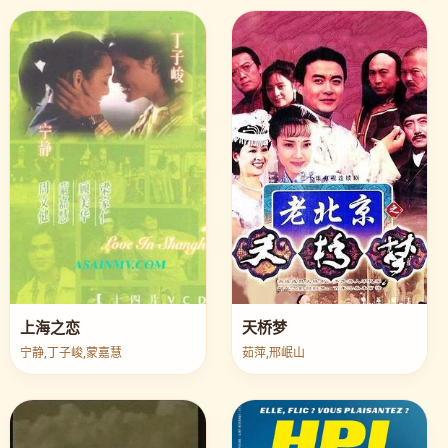
上海之恋
天桥梦
宁静,丁子峻,蒙嘉慧
茹萍,邢岷山