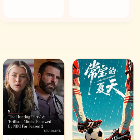
🎬 兔兔精选 · 一场风花雪月的事1997