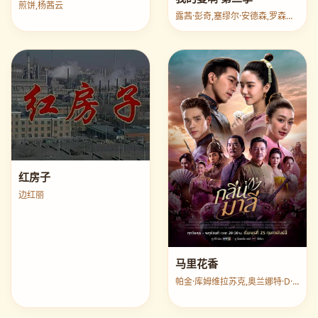
煎饼,杨茜云
露茜·彭奇,塞缪尔·安德森,罗森达·桑德尔
红房子
边红丽
马里花香
帕金·库姆维拉苏克,奥兰娜特·D·卡芭蕾斯