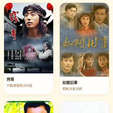
窍哥
如烟旧事
宁理,穆丽燕,孙正超
郑爽,刘涛,刘辉