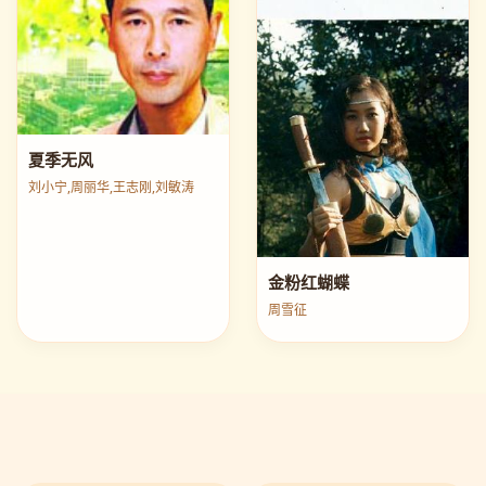
夏季无风
刘小宁,周丽华,王志刚,刘敏涛
金粉红蝴蝶
周雪征