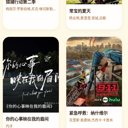
猎捕行动第二季
梅丽莎·罗斯伯格,尼克·维切斯勒,帕特里克·萨邦圭
常宝的夏天
杨业明,黄澄澄,常铖,吕敏
紧急呼救：纳什维尔
你的心事映在我的眉间
克里斯·奥唐纳,杰西卡·卡普肖
内详