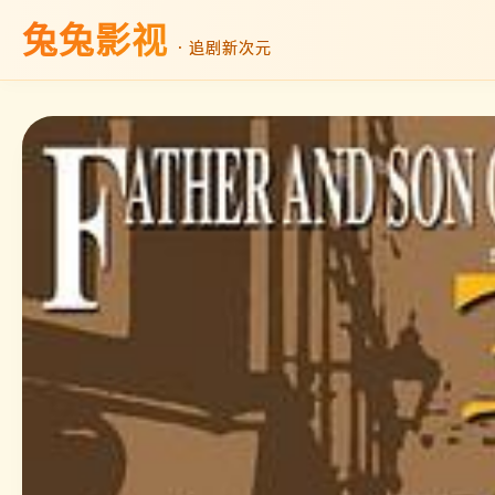
兔兔影视
· 追剧新次元