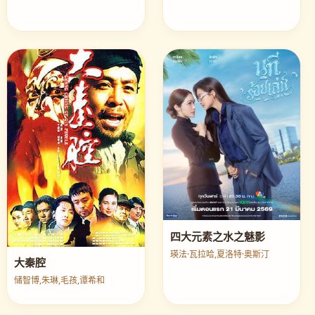
四大元素之水之魅影
瑛法·瓦拉哈,夏洛特·奥斯汀
大秦腔
储智博,朱琳,毛孩,谭希和