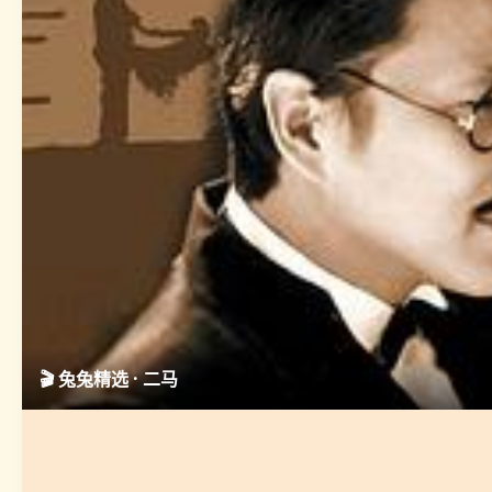
🎬 兔兔精选 · 二马