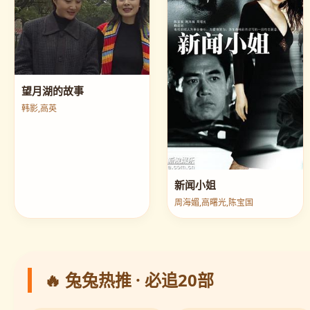
望月湖的故事
韩影,高英
新闻小姐
周海媚,高曙光,陈宝国
🔥 兔兔热推 · 必追20部