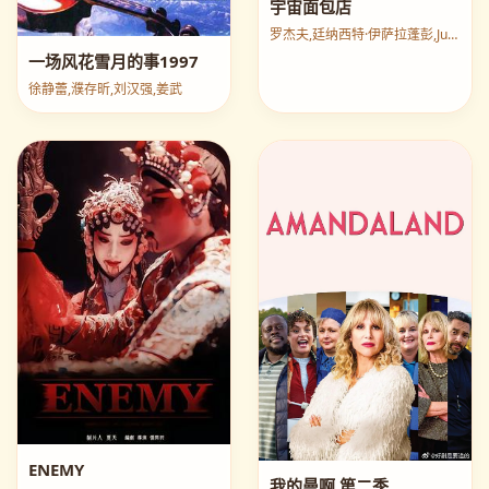
宇宙面包店
罗杰夫,廷纳西特·伊萨拉蓬彭,Jun,In,Kyu
一场风花雪月的事1997
徐静蕾,濮存昕,刘汉强,姜武
ENEMY
我的曼啊 第二季