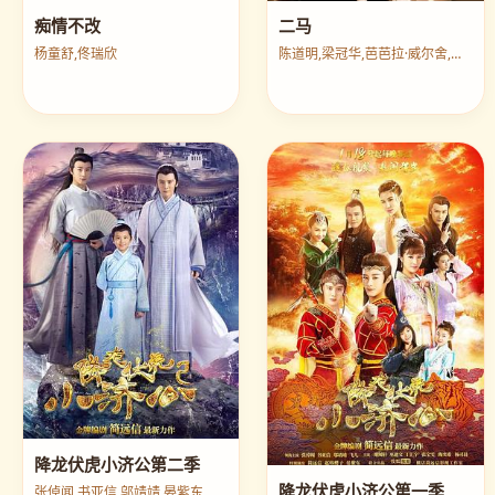
痴情不改
二马
杨童舒,佟瑞欣
陈道明,梁冠华,芭芭拉·威尔舍,王同辉
降龙伏虎小济公第二季
降龙伏虎小济公第一季
张倬闻,书亚信,邬靖靖,晏紫东