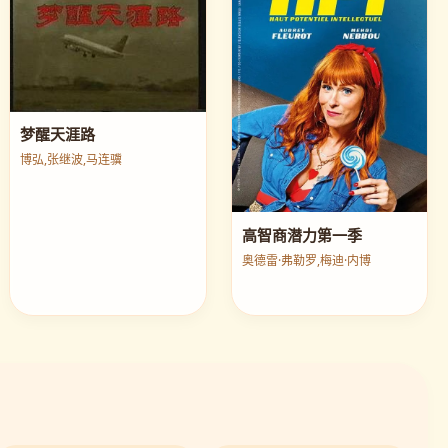
梦醒天涯路
博弘,张继波,马连骥
高智商潜力第一季
奥德雷·弗勒罗,梅迪·内博