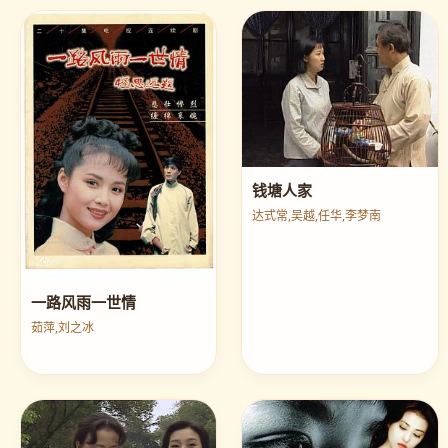
钱塘人家
达式常,吴越,任华,李梦南
一路风雨一世情
茹萍,刘之冰