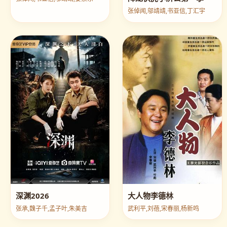
张倬闻,邬靖靖,书亚信,丁汇宇
深渊2026
大人物李德林
张承,魏子千,孟子叶,朱美吉
武利平,刘蓓,宋春丽,杨新鸣